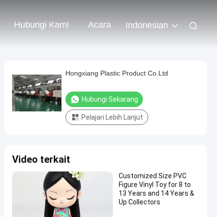
Hubungi Kami
Acara
Indonesian
Hongxiang Plastic Product Co.Ltd
Hubungi Sekarang
Pelajari Lebih Lanjut
Video terkait
Customized Size PVC
Figure Vinyl Toy for 8 to
13 Years and 14 Years &
Up Collectors