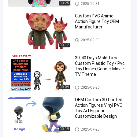
Mainan Plastik Custom/Main
00:25
2025-10-31
an PVC
Custom PVC Anime
Action Figure Toy OEM
Manufacturer
Mainan Plastik Custom/Main
2025-09-03
an PVC
00:12
30-40 Days Mold Time
Custom Plastic Toy / Pvc
Toy Unisex Gender Movie
TV Theme
Mainan Plastik Custom/Main
00:09
2025-08-26
an PVC
OEM Custom 3D Printed
Action Figures Vinyl PVC
Toy Art Figurine
Customizable Design
Mainan Plastik Custom/Main
00:19
2025-07-25
an PVC