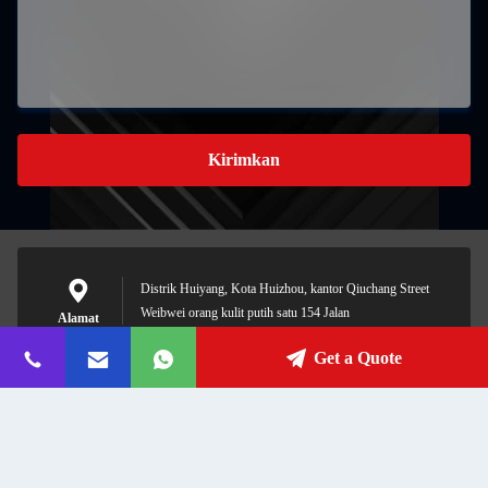
Kirimkan
Distrik Huiyang, Kota Huizhou, kantor Qiuchang Street
Weibwei orang kulit putih satu 154 Jalan
Alamat
Get a Quote
admin@plastic-eg.com
E-mail