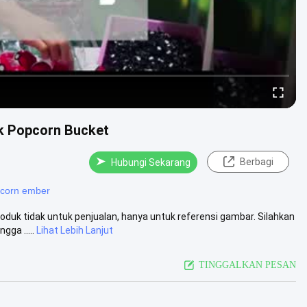
k Popcorn Bucket
Berbagi
Hubungi Sekarang
corn ember
duk tidak untuk penjualan, hanya untuk referensi gambar. Silahkan
ga .....
Lihat Lebih Lanjut
TINGGALKAN PESAN