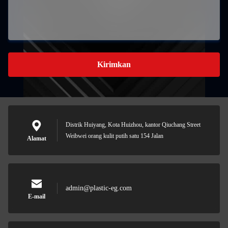
Kirimkan
Distrik Huiyang, Kota Huizhou, kantor Qiuchang Street
Weibwei orang kulit putih satu 154 Jalan
Alamat
admin@plastic-eg.com
E-mail