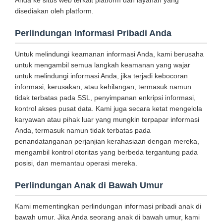
Anda ke situs web terkait platform dan layanan yang
disediakan oleh platform.
Perlindungan Informasi Pribadi Anda
Untuk melindungi keamanan informasi Anda, kami berusaha
untuk mengambil semua langkah keamanan yang wajar
untuk melindungi informasi Anda, jika terjadi kebocoran
informasi, kerusakan, atau kehilangan, termasuk namun
tidak terbatas pada SSL, penyimpanan enkripsi informasi,
kontrol akses pusat data. Kami juga secara ketat mengelola
karyawan atau pihak luar yang mungkin terpapar informasi
Anda, termasuk namun tidak terbatas pada
penandatanganan perjanjian kerahasiaan dengan mereka,
mengambil kontrol otoritas yang berbeda tergantung pada
posisi, dan memantau operasi mereka.
Perlindungan Anak di Bawah Umur
Kami mementingkan perlindungan informasi pribadi anak di
bawah umur. Jika Anda seorang anak di bawah umur, kami