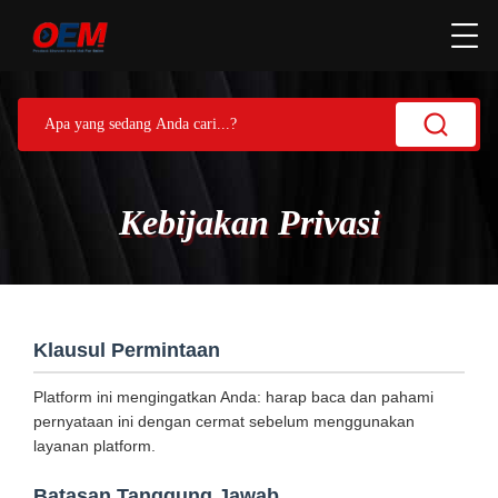
Kebijakan Privasi
Klausul Permintaan
Platform ini mengingatkan Anda: harap baca dan pahami
pernyataan ini dengan cermat sebelum menggunakan
layanan platform.
Batasan Tanggung Jawab