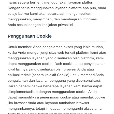
harus segera berhenti menggunakan layanan platform.
Dengan terus menggunakan layanan platform apa pun, Anda
setuju bahwa kami akan secara sah mengumpulkan,
menggunakan, menyimpan, dan membagikan informasi
Anda sesuai dengan kebijakan privasi ini.
Penggunaan Cookie
Untuk memberi Anda pengalaman akses yang lebih mudah,
ketika Anda mengunjungi situs web terkait platform kami atau
menggunakan layanan yang disediakan oleh platform, kami
dapat menggunakan cookie, flash cookie, atau penyimpanan
lokal lainnya yang disediakan oleh browser Anda atau
aplikasi terkait (secara kolektif Cookie) untuk memberi Anda
pengalaman dan layanan pengguna yang dipersonalisasi.
Harap pahami bahwa beberapa layanan kami hanya dapat
diimplementasikan dengan menggunakan cookie. Anda
dapat memodifikasi penerimaan cookie atau menolak cookie
jika browser Anda atau layanan tambahan browser
mengizinkannya, tetapi ini dapat memengaruhi akses aman