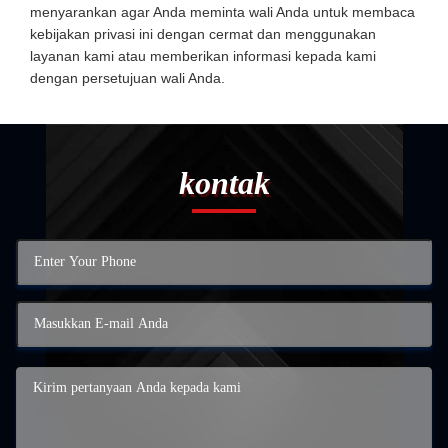
menyarankan agar Anda meminta wali Anda untuk membaca
kebijakan privasi ini dengan cermat dan menggunakan
layanan kami atau memberikan informasi kepada kami
dengan persetujuan wali Anda.
kontak