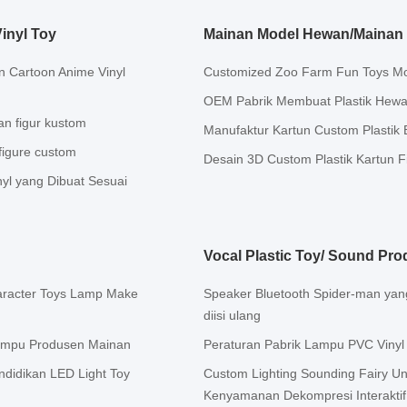
inyl Toy
Mainan Model Hewan/Mainan 
n Cartoon Anime Vinyl
Customized Zoo Farm Fun Toys Mod
OEM Pabrik Membuat Plastik Hew
an figur kustom
Manufaktur Kartun Custom Plastik B
figure custom
Desain 3D Custom Plastik Kartun 
yl yang Dibuat Sesuai
Vocal Plastic Toy/ Sound Prod
aracter Toys Lamp Make
Speaker Bluetooth Spider-man yang
diisi ulang
Lampu Produsen Mainan
Peraturan Pabrik Lampu PVC Viny
didikan LED Light Toy
Custom Lighting Sounding Fairy Un
Kenyamanan Dekompresi Interaktif