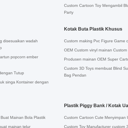
Custom Cartoon Toy Mengambil Blu
Party
Kotak Buta Plastik Khusus
ng disesuaikan wadah
Custom making Pvc Figure Game o
p
OEM Custom vinyl mainan Custom Pl
kartun popcorn ember
Produsen mainan OEM Super Carto
Custom 3D Toys membuat Blind Sur
 dengan Tutup
Bag Pendan
tuk singa Kontainer dengan
Plastik Piggy Bank / Kotak U
 Buat Mainan Bola Plastik
Custom Cartoon Cute Menyimpan Ua
uat mainan telur
Custom Toy Manufacturer custom 