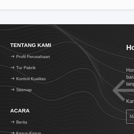
TENTANG KAMI
Ho
Profil Perusahaan
Tur Pabrik
Hon
bar
Kontrol Kualitas
tan
Sitemap
Kam
ACARA
Berita
Kasus-Kasus