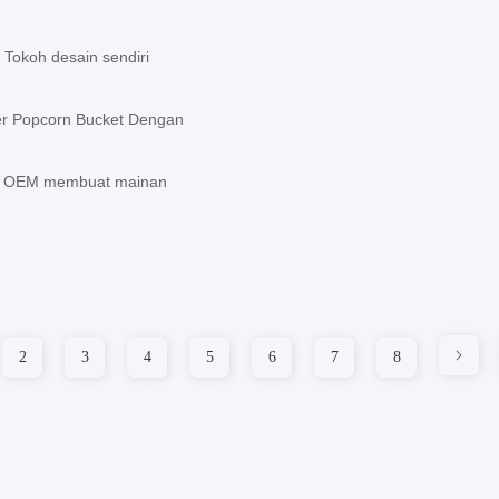
okoh desain sendiri
er Popcorn Bucket Dengan
rik OEM membuat mainan
2
3
4
5
6
7
8