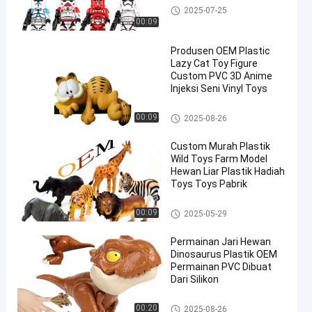
Mainan Plastik Custom/Main
2025-07-25
an PVC
00:09
Produsen OEM Plastic
Lazy Cat Toy Figure
Custom PVC 3D Anime
Injeksi Seni Vinyl Toys
Mainan Model Hewan/Mainan
00:09
2025-08-26
Model Hewan Plastik
Custom Murah Plastik
Wild Toys Farm Model
Hewan Liar Plastik Hadiah
Toys Toys Pabrik
Mainan Model Hewan/Mainan
00:09
2025-05-29
Model Hewan Plastik
Permainan Jari Hewan
Dinosaurus Plastik OEM
Permainan PVC Dibuat
Dari Silikon
Mainan Model Hewan/Mainan
00:20
2025-08-26