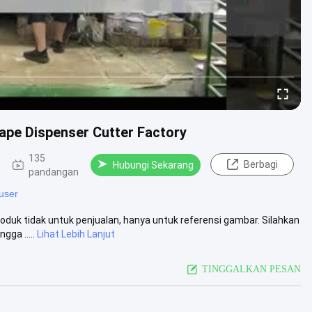
hape Dispenser Cutter Factory
135
Berbagi
Hubungi Sekarang
pandangan
user
duk tidak untuk penjualan, hanya untuk referensi gambar. Silahkan
ga .....
Lihat Lebih Lanjut
TINGGALKAN PESAN