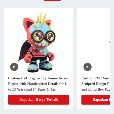
Custom PVC Figure Toy Anime Action
Custom PVC Vinyl F
Figure with Handcrafted Details for 8
Sculpted Design Pr
to 13 Years and 14 Years & Up
and Blind Box Packa
Dapatkan Harga Terbaik
Dapatkan Har