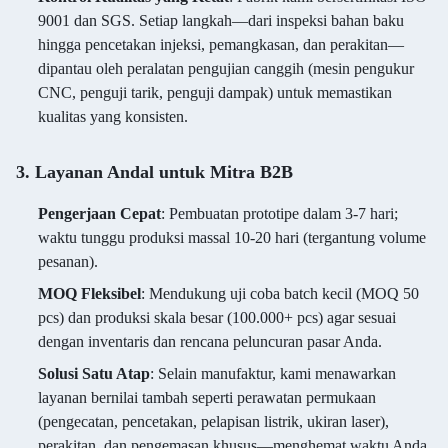
9001 dan SGS. Setiap langkah—dari inspeksi bahan baku
hingga pencetakan injeksi, pemangkasan, dan perakitan—
dipantau oleh peralatan pengujian canggih (mesin pengukur
CNC, penguji tarik, penguji dampak) untuk memastikan
kualitas yang konsisten.
3. Layanan Andal untuk Mitra B2B
Pengerjaan Cepat
: Pembuatan prototipe dalam 3-7 hari;
waktu tunggu produksi massal 10-20 hari (tergantung volume
pesanan).
MOQ Fleksibel
: Mendukung uji coba batch kecil (MOQ 50
pcs) dan produksi skala besar (100.000+ pcs) agar sesuai
dengan inventaris dan rencana peluncuran pasar Anda.
Solusi Satu Atap
: Selain manufaktur, kami menawarkan
layanan bernilai tambah seperti perawatan permukaan
(pengecatan, pencetakan, pelapisan listrik, ukiran laser),
perakitan, dan pengemasan khusus—menghemat waktu Anda