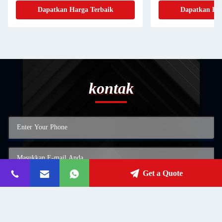
Design
Dapatkan Harga Terbaik
Dapatkan Har
kontak
Get a Quote