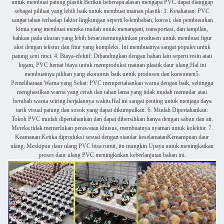
untuk membuat patung plastik.Berikut beberapa alasan mengapa PVC dapat dianggap
sebagai pilihan yang lebih baik untuk membuat mainan plastik: 1. Ketahanan: PVC
sangat tahan terhadap faktor lingkungan seperti kelembaban, korosi, dan pembusukan
kimia.yang membuat mereka mudah untuk menangani, transportasi, dan tampilan,
bahkan pada ukuran yang lebih besar.memungkinkan produsen untuk membuat figur
aksi dengan tekstur dan fitur yang kompleks. Ini membuatnya sangat populer untuk
patung seni rinci. 4. Biaya-efektif: Dibandingkan dengan bahan lain seperti resin atau
logam, PVC hemat biaya untuk memproduksi mainan plastik daur ulang.Hal ini
membuatnya pilihan yang ekonomis baik untuk produsen dan konsumen5.
Pemeliharaan Warna yang Sehat: PVC mempertahankan warna dengan baik, sehingga
menghasilkan warna yang cerah dan tahan lama yang tidak mudah memudar atau
berubah warna seiring berjalannya waktu.Hal ini sangat penting untuk menjaga daya
tarik visual patung dan sosok yang dapat dikumpulkan. 6. Mudah Dipertahankan:
Tokoh PVC mudah dipertahankan dan dapat dibersihkan hanya dengan sabun dan air.
Mereka tidak memerlukan perawatan khusus, membuatnya nyaman untuk kolektor. 7.
Keamanan:Ketika diproduksi sesuai dengan standar keselamatanKemampuan daur
ulang: Meskipun daur ulang PVC bisa rumit, itu mungkin.Upaya untuk meningkatkan
proses daur ulang PVC meningkatkan keberlanjutan bahan ini.