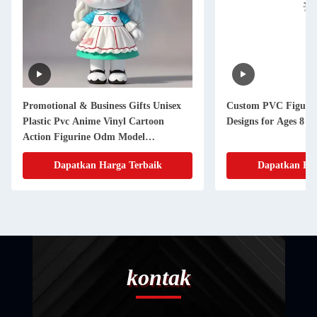
Promotional & Business Gifts Unisex
Custom PVC Figure 
Plastic Pvc Anime Vinyl Cartoon
Designs for Ages 8 t
Action Figurine Odm Model
Manufacturer
Dapatkan Harga Terbaik
Dapatkan Har
kontak