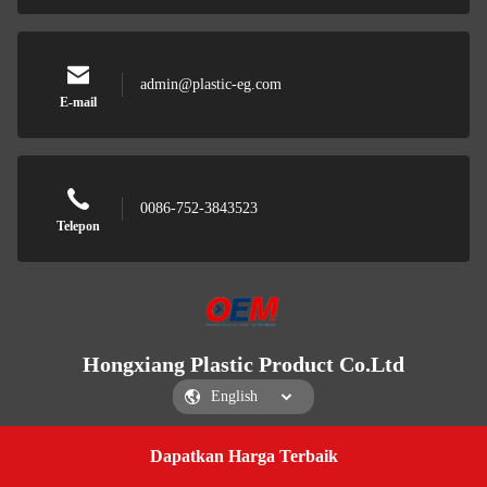
admin@plastic-eg.com
E-mail
0086-752-3843523
Telepon
Hongxiang Plastic Product Co.Ltd
Dapatkan Harga Terbaik
Get a Quote
Hongxiang Plastic Product Co.Ltd