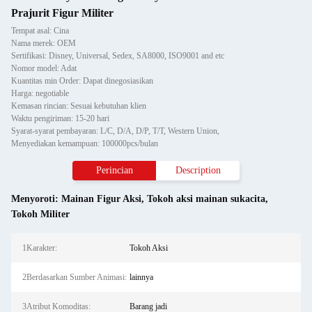
Prajurit Figur Militer
Tempat asal: Cina
Nama merek: OEM
Sertifikasi: Disney, Universal, Sedex, SA8000, ISO9001 and etc
Nomor model: Adat
Kuantitas min Order: Dapat dinegosiasikan
Harga: negotiable
Kemasan rincian: Sesuai kebutuhan klien
Waktu pengiriman: 15-20 hari
Syarat-syarat pembayaran: L/C, D/A, D/P, T/T, Western Union,
Menyediakan kemampuan: 100000pcs/bulan
Perincian
Description
Menyoroti:
Mainan Figur Aksi
,
Tokoh aksi mainan sukacita
,
Tokoh Militer
1Karakter:
Tokoh Aksi
2Berdasarkan Sumber Animasi:
lainnya
3Atribut Komoditas:
Barang jadi