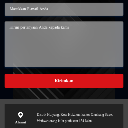
Kirimkan
Distrik Huiyang, Kota Huizhou, kantor Qiuchang Street
Weibwei orang kulit putih satu 154 Jalan
Alamat