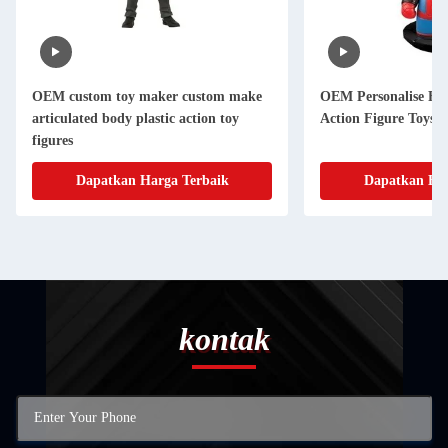
OEM custom toy maker custom make
OEM Personalise Fu
articulated body plastic action toy
Action Figure Toys
figures
Dapatkan Harga Terbaik
Dapatkan Har
kontak