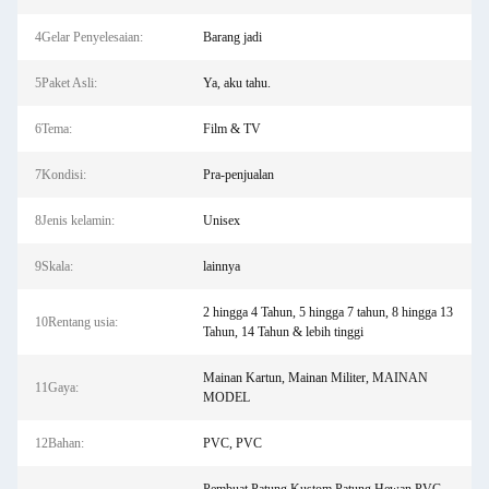
4Gelar Penyelesaian:
Barang jadi
5Paket Asli:
Ya, aku tahu.
6Tema:
Film & TV
7Kondisi:
Pra-penjualan
8Jenis kelamin:
Unisex
9Skala:
lainnya
2 hingga 4 Tahun, 5 hingga 7 tahun, 8 hingga 13
10Rentang usia:
Tahun, 14 Tahun & lebih tinggi
Mainan Kartun, Mainan Militer, MAINAN
11Gaya:
MODEL
12Bahan:
PVC, PVC