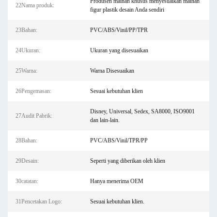
Produsen mainan khusus menyesuaikan mainan
22Nama produk:
figur plastik desain Anda sendiri
23Bahan:
PVC/ABS/Vinil/PP/TPR
24Ukuran:
Ukuran yang disesuaikan
25Warna:
Warna Disesuaikan
26Pengemasan:
Sesuai kebutuhan klien
Disney, Universal, Sedex, SA8000, ISO9001
27Audit Pabrik:
dan lain-lain.
28Bahan:
PVC/ABS/Vinil/TPR/PP
29Desain:
Seperti yang diberikan oleh klien
30catatan:
Hanya menerima OEM
31Pencetakan Logo:
Sesuai kebutuhan klien.