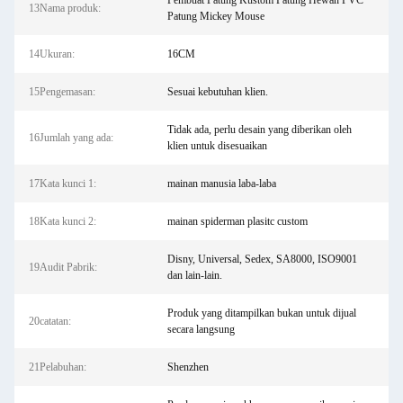
Pembuat Patung Kustom Patung Hewan PVC
13Nama produk:
Patung Mickey Mouse
14Ukuran:
16CM
15Pengemasan:
Sesuai kebutuhan klien.
Tidak ada, perlu desain yang diberikan oleh
16Jumlah yang ada:
klien untuk disesuaikan
17Kata kunci 1:
mainan manusia laba-laba
18Kata kunci 2:
mainan spiderman plasitc custom
Disny, Universal, Sedex, SA8000, ISO9001
19Audit Pabrik:
dan lain-lain.
Produk yang ditampilkan bukan untuk dijual
20catatan:
secara langsung
21Pelabuhan:
Shenzhen