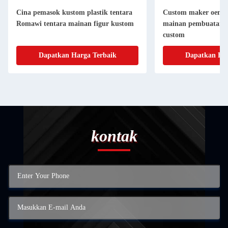
Cina pemasok kustom plastik tentara
Custom maker oem pl
Romawi tentara mainan figur kustom
mainan pembuatan ac
custom
Dapatkan Harga Terbaik
Dapatkan Har
kontak