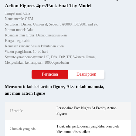
Action Figures 4pcs/Pack Fnaf Toy Model
Tempat asal: Cina
Nama merek: OEM
Sertifikasi: Disney, Universal, Sedex, SA8000, ISO9001 and etc
Nomor model: Adat
Kuantitas min Order: Dapat dinegosiasikan
Harga: negotiable
Kemasan rincian: Sesuai kebutuhan klien
Waktu pengiriman: 15-20 hari
Syarat-syarat pembayaran: L/C, D/A, D/P, T/T, Western Union,
Menyediakan kemampuan: 100000pcs/bulan
Perincian
Description
Menyoroti:
koleksi action figure
,
Aksi tokoh manusia
,
ant man action figure
Personalize Five Nights At Freddy Action
1Produk:
Figures
Tidak ada, perlu desain yang diberikan oleh
2Jumlah yang ada:
klien untuk disesuaikan