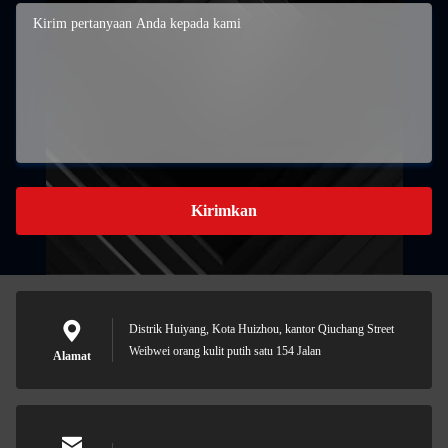
Kirimkan
Distrik Huiyang, Kota Huizhou, kantor Qiuchang Street
Weibwei orang kulit putih satu 154 Jalan
Alamat