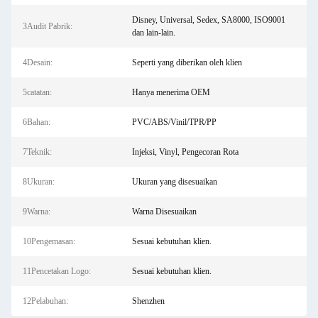
Disney, Universal, Sedex, SA8000, ISO9001
3Audit Pabrik:
dan lain-lain.
4Desain:
Seperti yang diberikan oleh klien
5catatan:
Hanya menerima OEM
6Bahan:
PVC/ABS/Vinil/TPR/PP
7Teknik:
Injeksi, Vinyl, Pengecoran Rota
8Ukuran:
Ukuran yang disesuaikan
9Warna:
Warna Disesuaikan
10Pengemasan:
Sesuai kebutuhan klien.
11Pencetakan Logo:
Sesuai kebutuhan klien.
12Pelabuhan:
Shenzhen