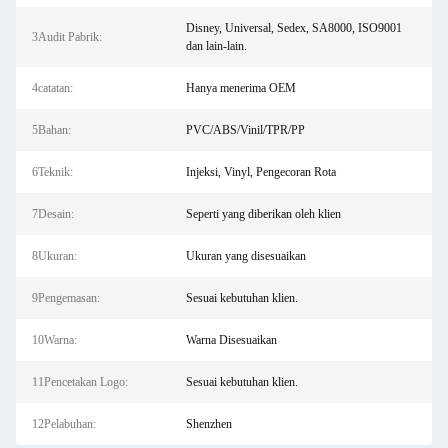
Disney, Universal, Sedex, SA8000, ISO9001
3Audit Pabrik:
dan lain-lain.
4catatan:
Hanya menerima OEM
5Bahan:
PVC/ABS/Vinil/TPR/PP
6Teknik:
Injeksi, Vinyl, Pengecoran Rota
7Desain:
Seperti yang diberikan oleh klien
8Ukuran:
Ukuran yang disesuaikan
9Pengemasan:
Sesuai kebutuhan klien.
10Warna:
Warna Disesuaikan
11Pencetakan Logo:
Sesuai kebutuhan klien.
12Pelabuhan:
Shenzhen