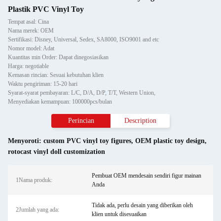
Plastik PVC Vinyl Toy
Tempat asal: Cina
Nama merek: OEM
Sertifikasi: Disney, Universal, Sedex, SA8000, ISO9001 and etc
Nomor model: Adat
Kuantitas min Order: Dapat dinegosiasikan
Harga: negotiable
Kemasan rincian: Sesuai kebutuhan klien
Waktu pengiriman: 15-20 hari
Syarat-syarat pembayaran: L/C, D/A, D/P, T/T, Western Union,
Menyediakan kemampuan: 100000pcs/bulan
Perincian
Description
Menyoroti:
custom PVC vinyl toy figures
,
OEM plastic toy design
,
rotocast vinyl doll customization
Pembuat OEM mendesain sendiri figur mainan
1Nama produk:
Anda
Tidak ada, perlu desain yang diberikan oleh
2Jumlah yang ada:
klien untuk disesuaikan