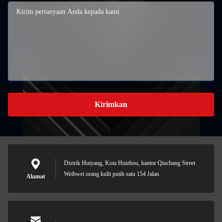
Kirimkan
Distrik Huiyang, Kota Huizhou, kantor Qiuchang Street
Weibwei orang kulit putih satu 154 Jalan
Alamat