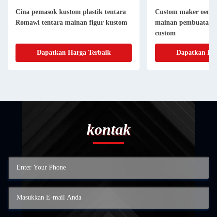
Cina pemasok kustom plastik tentara
Custom maker oem pl
Romawi tentara mainan figur kustom
mainan pembuatan ac
custom
Dapatkan Harga Terbaik
Dapatkan Har
kontak