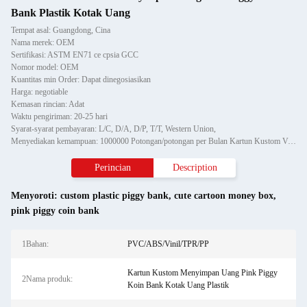
Bank Plastik Kotak Uang
Tempat asal: Guangdong, Cina
Nama merek: OEM
Sertifikasi: ASTM EN71 ce cpsia GCC
Nomor model: OEM
Kuantitas min Order: Dapat dinegosiasikan
Harga: negotiable
Kemasan rincian: Adat
Waktu pengiriman: 20-25 hari
Syarat-syarat pembayaran: L/C, D/A, D/P, T/T, Western Union,
Menyediakan kemampuan: 1000000 Potongan/potongan per Bulan Kartun Kustom Vinyl Kotak Uang Menyimpan Celengan Unicorn
Perincian
Description
Menyoroti:
custom plastic piggy bank
,
cute cartoon money box
,
pink piggy coin bank
1Bahan:
PVC/ABS/Vinil/TPR/PP
Kartun Kustom Menyimpan Uang Pink Piggy
2Nama produk:
Koin Bank Kotak Uang Plastik