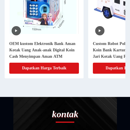
OEM kustom Elektronik Bank Aman
Custom Robot Polis
Kotak Uang Anak-anak Digital Koin
Koin Bank Kartun D
Cash Menyimpan Aman ATM
Jari Kotak Uang Pla
Dapatkan Harga Terbaik
Dapatkan Har
kontak