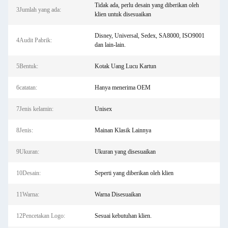
Tidak ada, perlu desain yang diberikan oleh
3Jumlah yang ada:
klien untuk disesuaikan
Disney, Universal, Sedex, SA8000, ISO9001
4Audit Pabrik:
dan lain-lain.
5Bentuk:
Kotak Uang Lucu Kartun
6catatan:
Hanya menerima OEM
7Jenis kelamin:
Unisex
8Jenis:
Mainan Klasik Lainnya
9Ukuran:
Ukuran yang disesuaikan
10Desain:
Seperti yang diberikan oleh klien
11Warna:
Warna Disesuaikan
12Pencetakan Logo:
Sesuai kebutuhan klien.