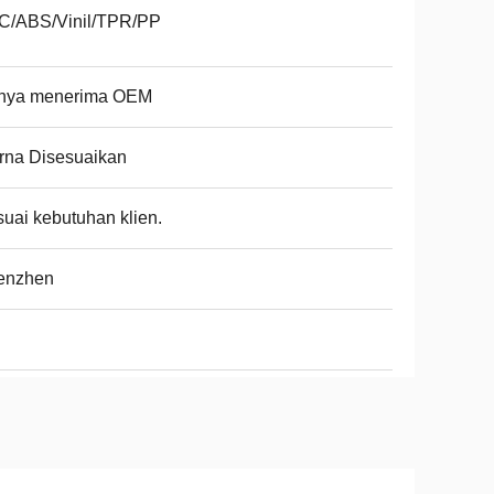
C/ABS/Vinil/TPR/PP
nya menerima OEM
rna Disesuaikan
uai kebutuhan klien.
enzhen