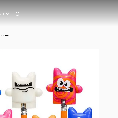
an
Topper