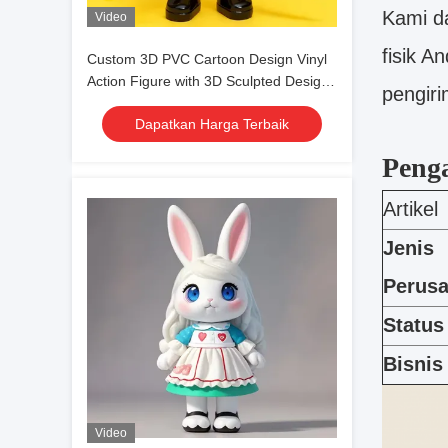
Kami d
Video
fisik A
Custom 3D PVC Cartoon Design Vinyl
Action Figure with 3D Sculpted Designs
pengir
for Ages 8 to 13 Years
Dapatkan Harga Terbaik
Peng
Artikel
Jenis
Perus
Status
Bisnis
Video