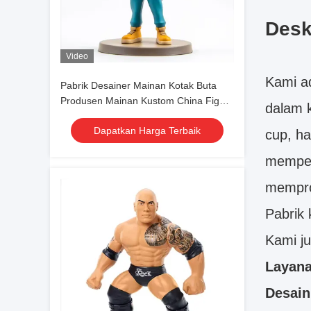
Desk
Video
Kami a
Pabrik Desainer Mainan Kotak Buta
Produsen Mainan Kustom China Figur
dalam k
Anime untuk Anak Perempuan dan
Dapatkan Harga Terbaik
Laki-laki
cup, ha
memper
mempro
Pabrik 
Kami j
Layana
Desain