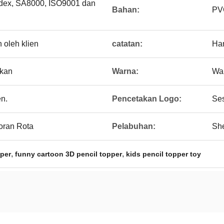
edex, SA8000, ISO9001 dan
Bahan:
PV
 oleh klien
catatan:
Ha
ikan
Warna:
Wa
en.
Pencetakan Logo:
Ses
coran Rota
Pelabuhan:
Sh
,
,
per
funny cartoon 3D pencil topper
kids pencil topper toy