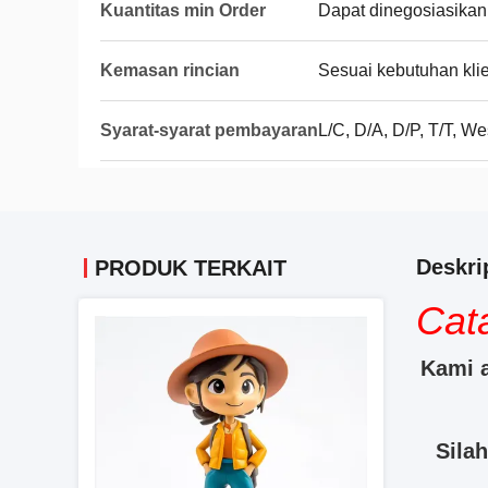
Kuantitas min Order
Dapat dinegosiasikan
Kemasan rincian
Sesuai kebutuhan kli
Syarat-syarat pembayaran
L/C, D/A, D/P, T/T, We
Deskri
PRODUK TERKAIT
Cata
Kami a
Sila