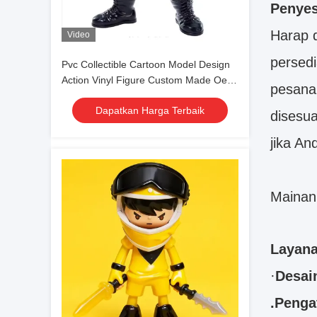
Penyes
Harap 
Video
persed
Pvc Collectible Cartoon Model Design
Action Vinyl Figure Custom Made Oem
pesana
Unisex Anime Animal Themed Logo
Dapatkan Harga Terbaik
Personalized 3d Art Toy
disesu
jika An
Mainan
Layana
·
Desai
.Penga