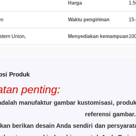
Harga
1.5
en
Waktu pengiriman
15-
stern Union,
Menyediakan kemampuan
10
psi Produk
tan penting:
dalah manufaktur gambar kustomisasi, produk 
referensi gambar.
hkan berikan desain Anda sendiri dan persyara