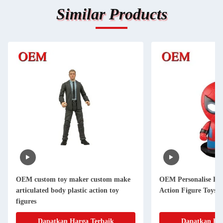
Similar Products
OEM custom toy maker custom make
OEM Personalise Fu
articulated body plastic action toy
Action Figure Toys
figures
Dapatkan Harga Terbaik
Dapatkan Har