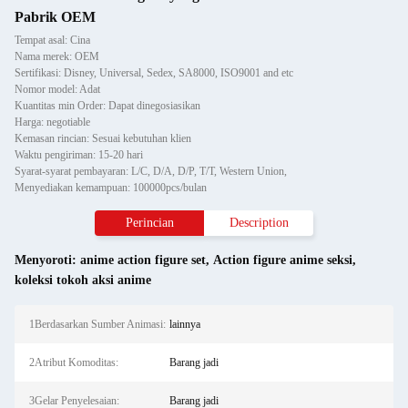
Pabrik OEM
Tempat asal: Cina
Nama merek: OEM
Sertifikasi: Disney, Universal, Sedex, SA8000, ISO9001 and etc
Nomor model: Adat
Kuantitas min Order: Dapat dinegosiasikan
Harga: negotiable
Kemasan rincian: Sesuai kebutuhan klien
Waktu pengiriman: 15-20 hari
Syarat-syarat pembayaran: L/C, D/A, D/P, T/T, Western Union,
Menyediakan kemampuan: 100000pcs/bulan
Perincian
Description
Menyoroti:
anime action figure set
,
Action figure anime seksi
,
koleksi tokoh aksi anime
1Berdasarkan Sumber Animasi:
lainnya
2Atribut Komoditas:
Barang jadi
3Gelar Penyelesaian:
Barang jadi