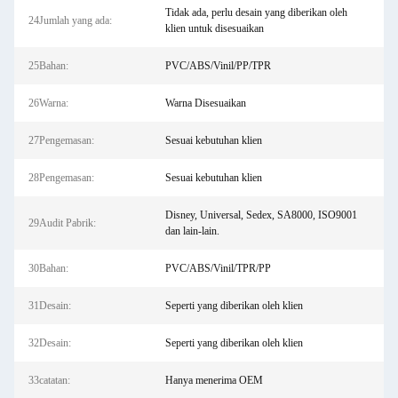
Tidak ada, perlu desain yang diberikan oleh
24Jumlah yang ada:
klien untuk disesuaikan
25Bahan:
PVC/ABS/Vinil/PP/TPR
26Warna:
Warna Disesuaikan
27Pengemasan:
Sesuai kebutuhan klien
28Pengemasan:
Sesuai kebutuhan klien
Disney, Universal, Sedex, SA8000, ISO9001
29Audit Pabrik:
dan lain-lain.
30Bahan:
PVC/ABS/Vinil/TPR/PP
31Desain:
Seperti yang diberikan oleh klien
32Desain:
Seperti yang diberikan oleh klien
33catatan:
Hanya menerima OEM