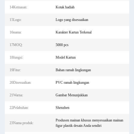
14Kemasan:
Kotak hadiah
15Logo:
Logo yang disesuaikan
16nama:
Karakter Kartun Terkenal
17MOQ:
5000 pcs
18fungsi:
Model Kartun
19Fitur:
Bahan ramah lingkungan
20Disesuaikan:
PVC ramah lingkungan
21Warna:
Gambar Menunjukkan
22Pelabuhan:
Shenzhen
Produsen mainan khusus menyesuaikan mainan
23Nama produk:
figur plastik desain Anda sendiri